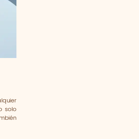
lquier
o solo
ambién