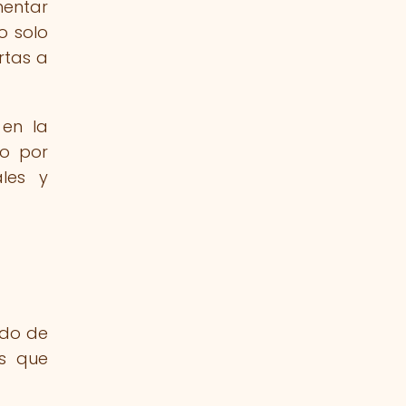
mentar
o solo
rtas a
 en la
to por
les y
ndo de
es que