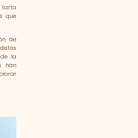
 tarta
as que
ión de
distas
 de la
as han
plorar